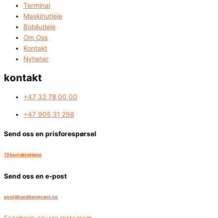
Terminal
Maskinutleie
Bobilutleie
Om Oss
Kontakt
Nyheter
kontakt
+47 32 78 00 00
+47 905 31 298
Send oss en prisforespørsel
Til kontaktskjema
Send oss en e-post
post@tandbergtrans.no​