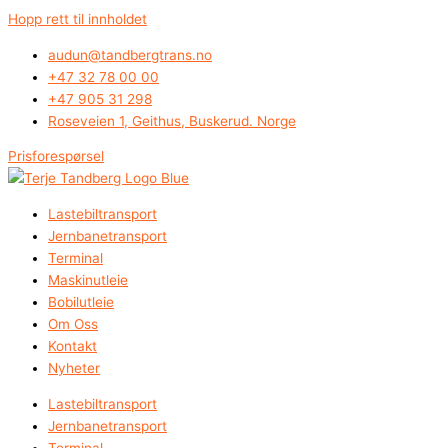
Hopp rett til innholdet
audun@tandbergtrans.no
+47 32 78 00 00
+47 905 31 298
Roseveien 1, Geithus, Buskerud. Norge
Prisforespørsel
Lastebiltransport
Jernbanetransport
Terminal
Maskinutleie
Bobilutleie
Om Oss
Kontakt
Nyheter
Lastebiltransport
Jernbanetransport
Terminal