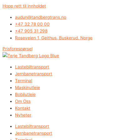
Hopp rett til innholdet
audun@tandbergtrans.no
+47 32 78 00 00
+47 905 31 298
Roseveien 1, Geithus, Buskerud. Norge
Prisforespørsel
Lastebiltransport
Jernbanetransport
Terminal
Maskinutleie
Bobilutleie
Om Oss
Kontakt
Nyheter
Lastebiltransport
Jernbanetransport
Terminal