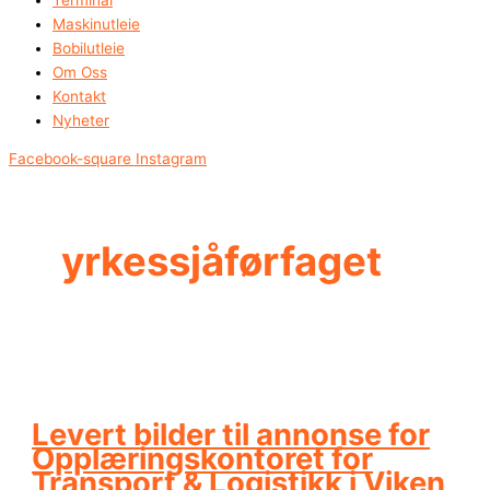
Maskinutleie
Bobilutleie
Om Oss
Kontakt
Nyheter
Facebook-square
Instagram
yrkessjåførfaget
Levert bilder til annonse for
Opplæringskontoret for
Transport & Logistikk i Viken